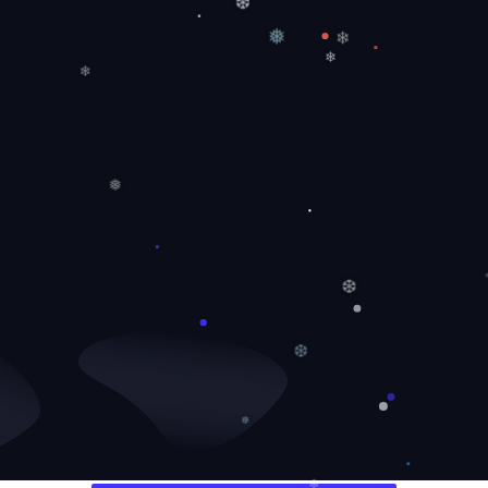
❆
❅
❄
❄
❄
❅
❆
❆
❅