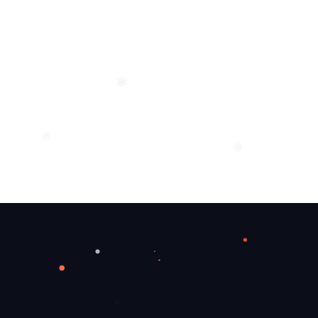
❄
❆
❆