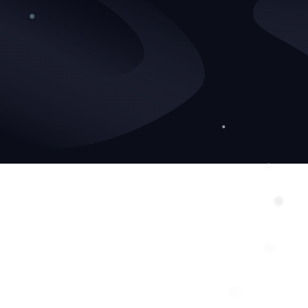
❅
❄
❅