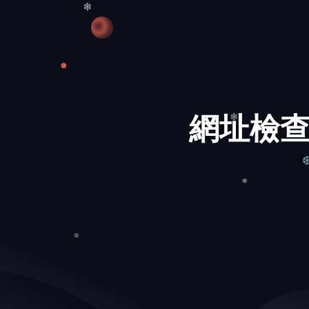
❄
網址檢查
❄
❄