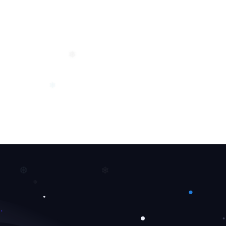
❄
❄
❅
❄
❄
❆
❆