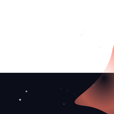
❄
❄
❅
❄
❆
❅