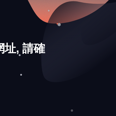
❄
❅
❆
❅
址, 請確
❅