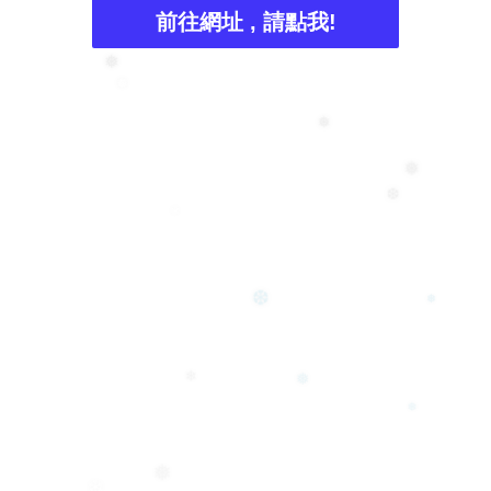
❅
前往網址 , 請點我!
❅
❅
❅
❅
❆
❄
❆
❅
❅
❄
❅