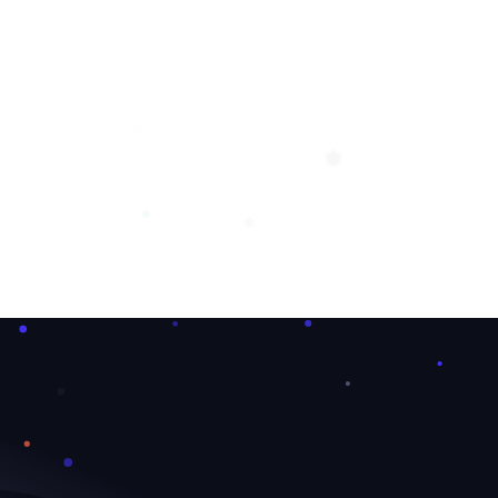
❄
❅
❅
❆
❅