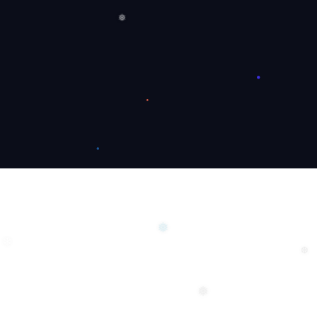
❅
❅
❄
❅
❆