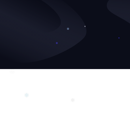
❄
❄
❆