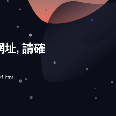
❄
❄
址, 請確
❄
❄
f.html
❆
❅
❆
❄
❄
❄