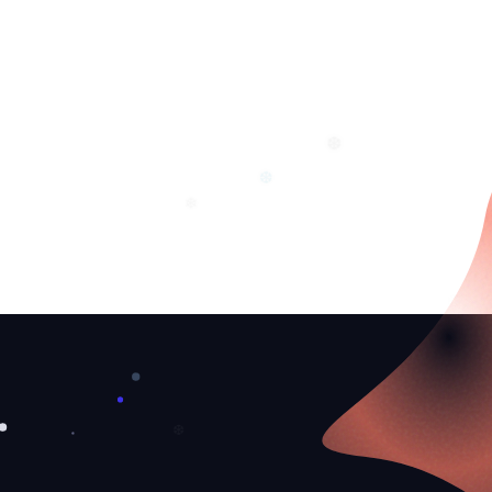
❅
❆
❆
❄
❄