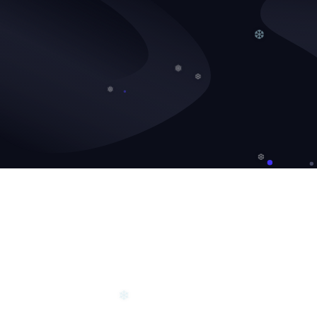
❆
❅
❆
❅
❆