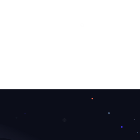
❄
❆
❅