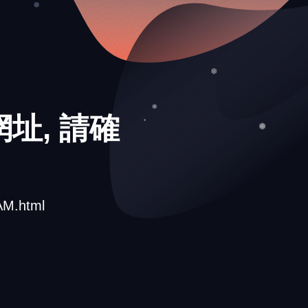
❆
址, 請確
❆
❅
❅
M.html