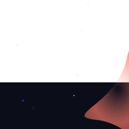
❆
❆
❆
❅
❄