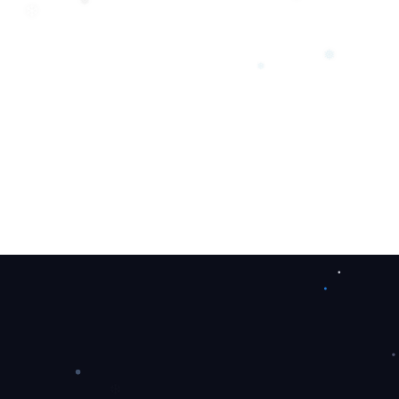
❄
❅
❄
❅
❅