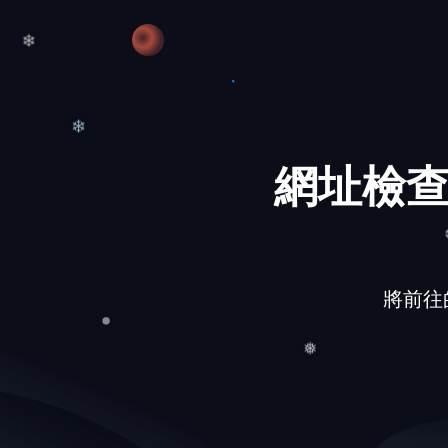
❅
❄
網址檢查
❄
將前往的網
❅