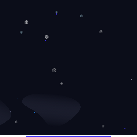
❄
❄
❅
❄
❆
❆
❆
❅
❄
❅