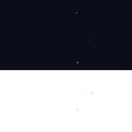
❄
❅
❅
❄
❅