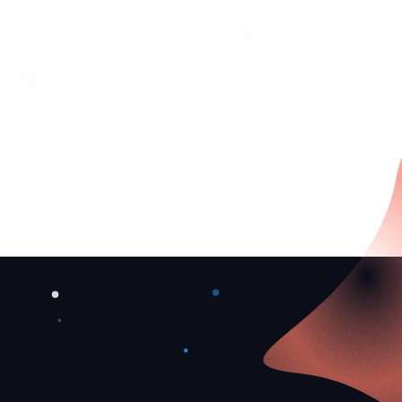
❆
❄
❄