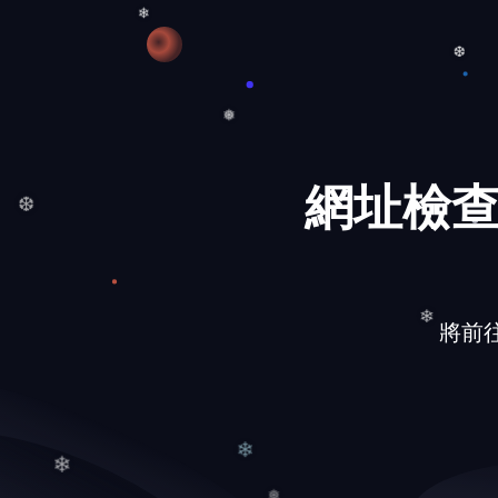
❄
❄
❆
網址檢查
❅
❆
將前往的網
❄