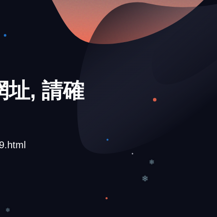
址, 請確
9.html
❄
❄