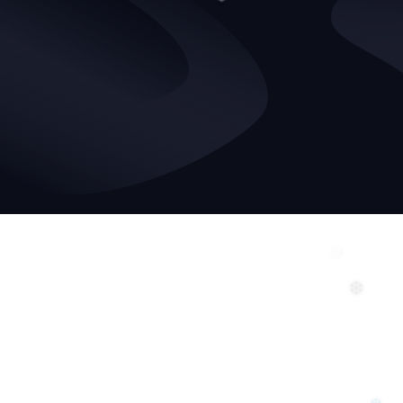
❄
❄
❅
❅
❆