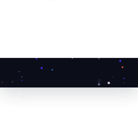
❄
❆
❅
❄
❅