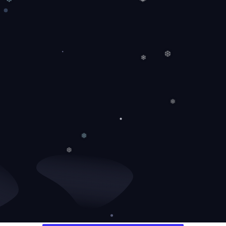
❄
❅
❆
❄
❅
❅
❆