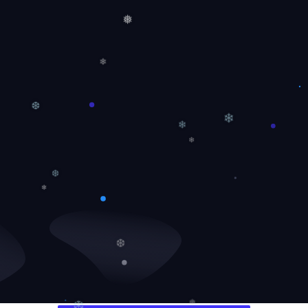
❅
❄
❆
❄
❄
❄
❆
❄
❆