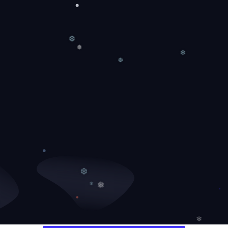
❄
❆
❅
❄
❆
❆
❅
❄