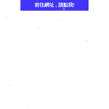
❄
前往網址 , 請點我!
❄
❄
❆
❆
❄
❅
❆
❅
❆
❅