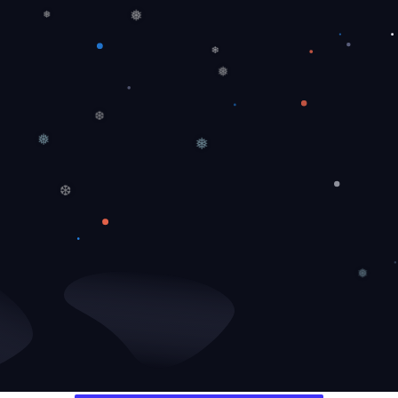
❅
❅
❄
❅
❆
❅
❅
❆
❅