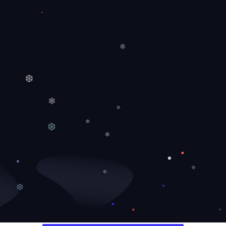
❄
❆
❄
❄
❄
❆
❄
❅
❆