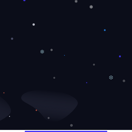
❄
❅
❅
❅
❄
❆
❄
❄
❄