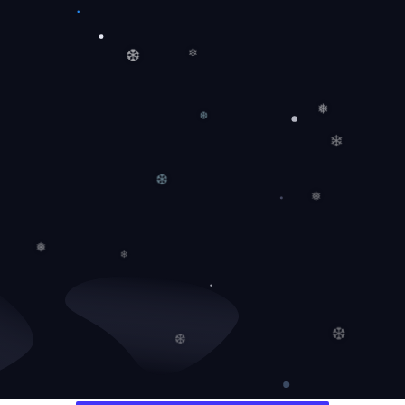
❄
❆
❅
❆
❄
❆
❅
❅
❄
❆
❆