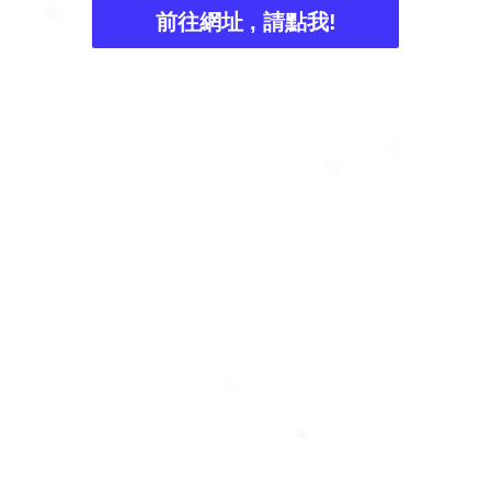
前往網址 , 請點我!
❆
❅
❄
❄
❄