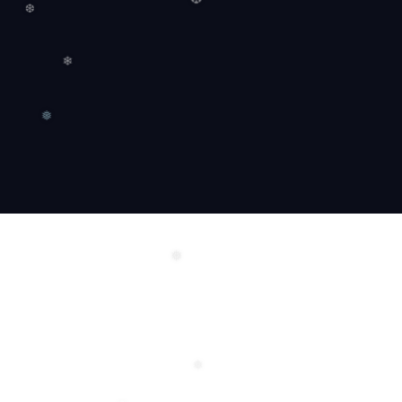
❅
❄
❆
❆
❄
❅
❅