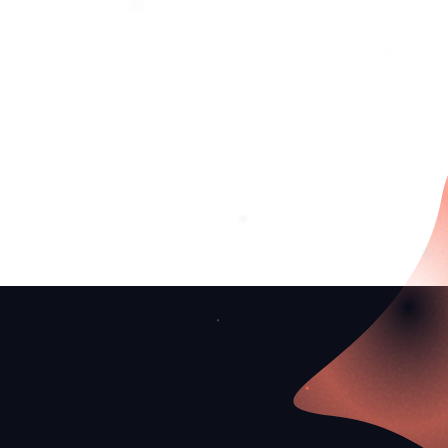
❅
❆
❄
❆
❅