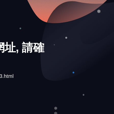
❅
址, 請確
❄
❅
3.html