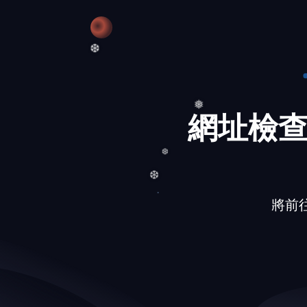
❄
❆
網址檢查
❅
❆
將前往的網
❆