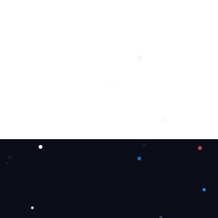
❅
❄
❅
❆
❄
❄