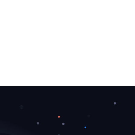
❆
❄
❆