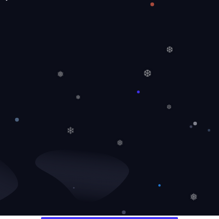
❆
❅
❆
❄
❆
❄
❅
❅