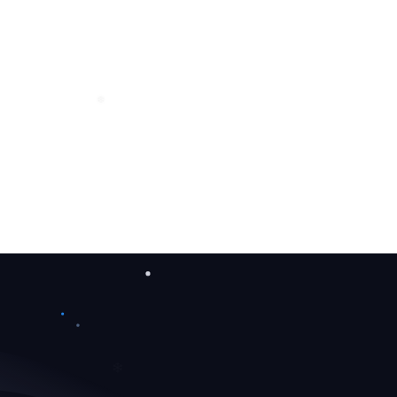
❆
❅
❆