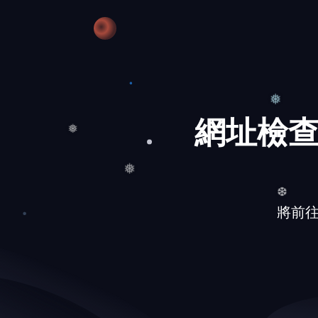
❅
網址檢查
❅
將前往的網
❅
❅
❆