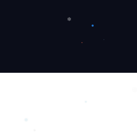
❅
❄
❄
❆
❅