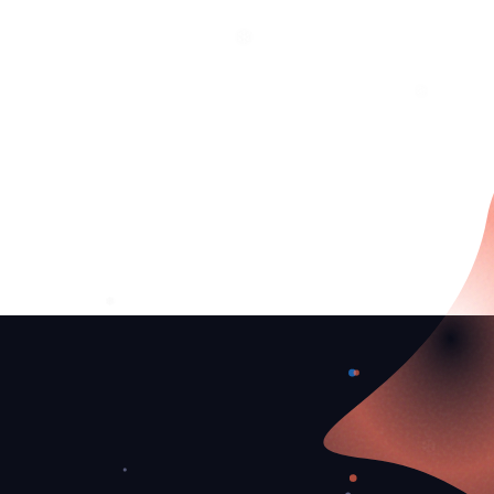
❅
❅
❄
❆
❅