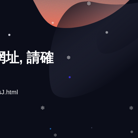
❆
址, 請確
❄
❅
❆
J.html
❄
❄