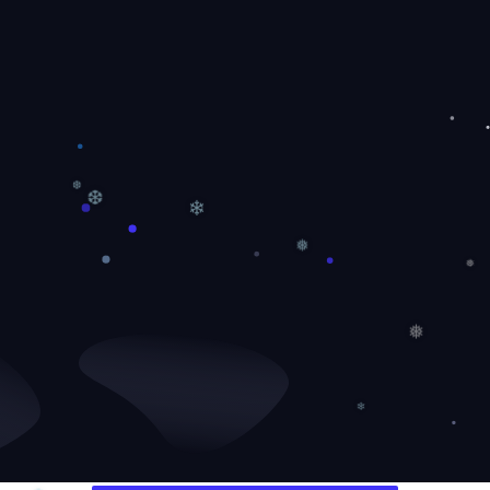
❆
❆
❄
❅
❅
❅
❄