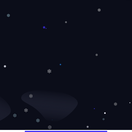
❆
❄
❅
❆
❄
❅
❄
❄
❅
❄
❆
❅
❄