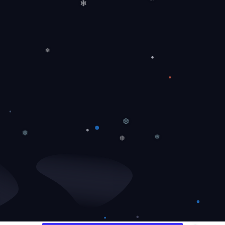
❅
❄
❄
❄
❆
❅
❅
❆