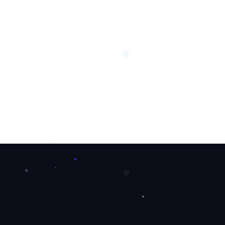
❄
❅
❆
❄
❅