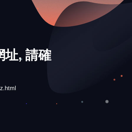
址, 請確
❄
z.html
❄
❅