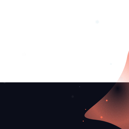
❆
❄
❅
❅
❅
❅
❄