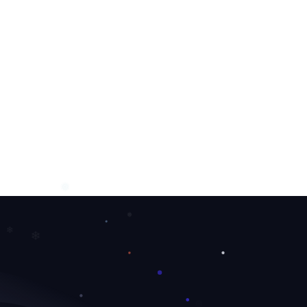
❆
❅
❅
❄
❄