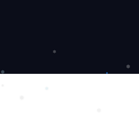
❄
❅
❅
❅
❄
❅