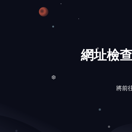
網址檢查
❄
❄
將前往的網
❆
❄