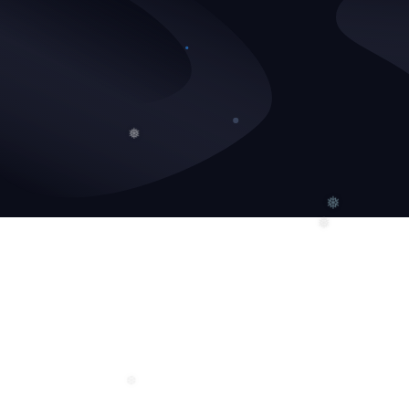
❆
❅
❅
❅