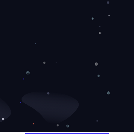
❄
❄
❅
❅
❆
❆
❄
❄