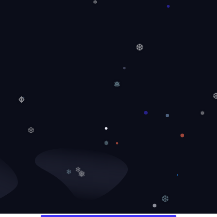
❄
❄
❆
❅
❅
❅
❆
❅
❄
❄
❅
❆