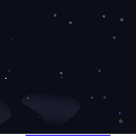
❅
❄
❄
❆
❅
❄
❄
❄
❅
❄
❆
❆