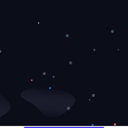
❄
❆
❄
❅
❄
❄
❅
❅
❅