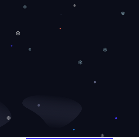
❅
❆
❆
❅
❆
❅
❄
❄
❆