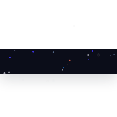
❅
❄
❄
❄
❄
❆