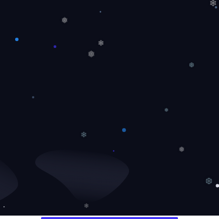
❄
❅
❄
❅
❆
❅
❄
❅
❆
❄