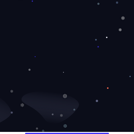
❆
❄
❅
❅
❅
❄
❆
❄
❅
❄
❆