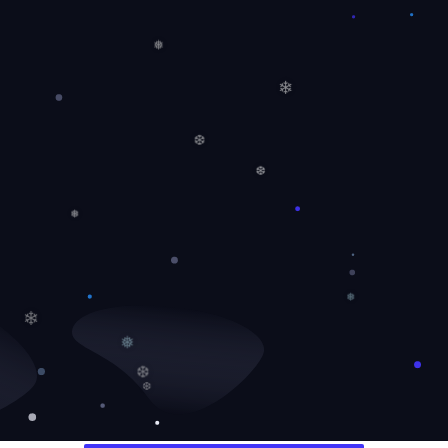
❄
❅
❄
❆
❆
❅
❅
❄
❅
❆
❆