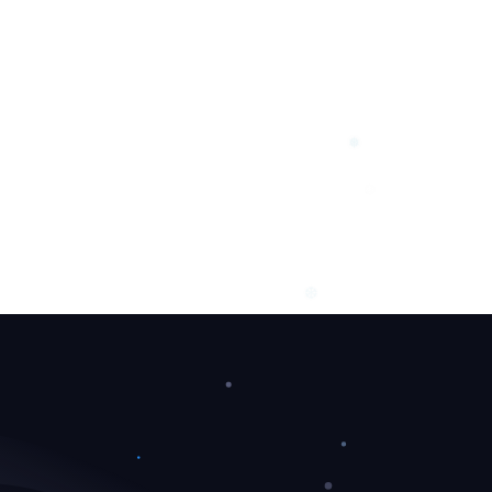
❄
❅
❅
❆