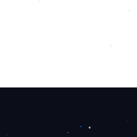
❄
❄
❄
❆
❆
❅