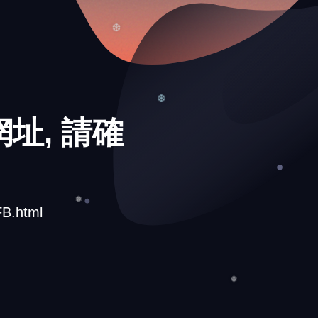
❆
址, 請確
❆
B.html
❅