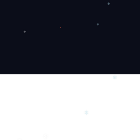
❅
❄
❄
❅
❄
❄