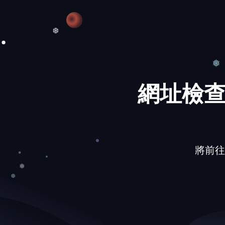
❅
❄
❆
網址檢查
❅
將前往的網
❅
❆