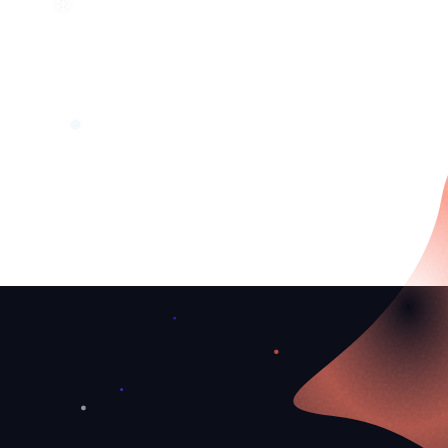
❆
❆
❆