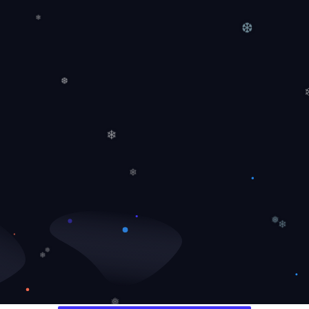
❄
❆
❆
❄
❄
❅
❄
❅
❄