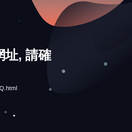
址, 請確
❅
Q.html
❅
❄