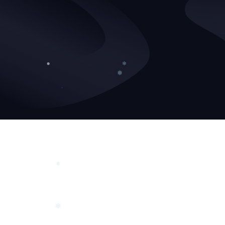
❄
❅
❄