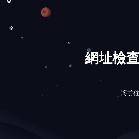
❆
❆
網址檢查
❆
❆
❆
將前往的網
❆