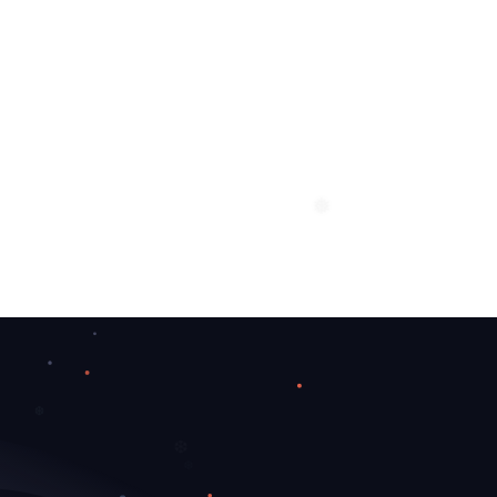
❄
❅
❆