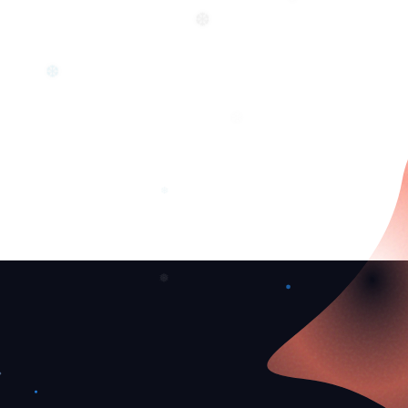
❅
❆
❆
❄
❄
❅