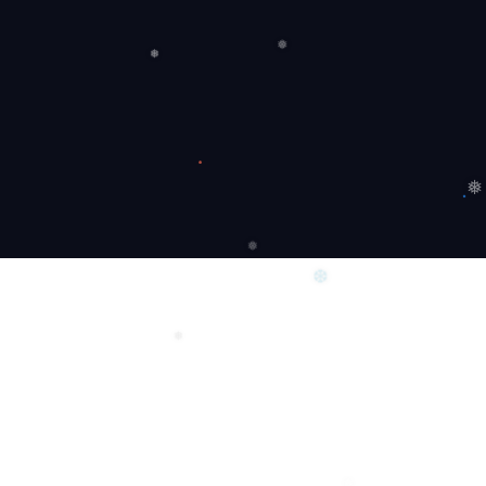
❆
❅
❅
❅
❆
❅
❅