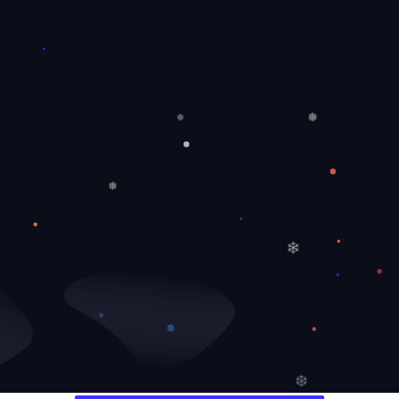
❅
❅
❅
❄