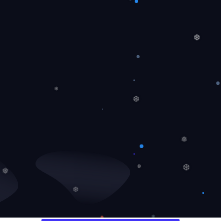
❅
❅
❆
❄
❆
❅
❅
❅
❆
❆