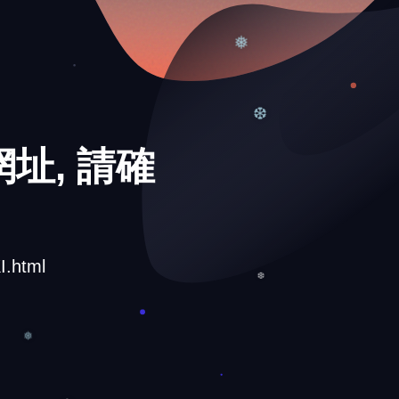
❆
❅
址, 請確
❆
.html
❆