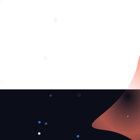
❅
❅
❄
❆
❆
❄