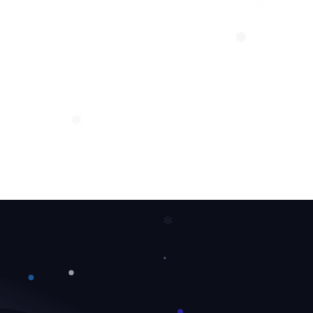
❆
❄
❄
❄
❄