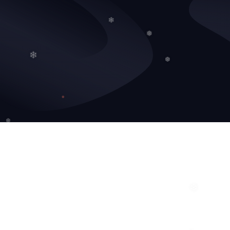
❅
❄
❄
❅
❆
❄
❆