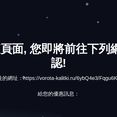
❅
❄
頁面, 您即將前往下列網
❅
認!
❆
網址：https://vorota-kalitki.ru/6ybQ4e3/Fqgu6KI
給您的優惠訊息：
❆