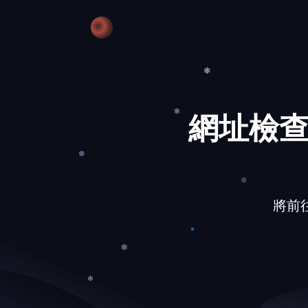
❆
網址檢查
❄
❄
將前往的