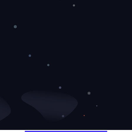
❄
❄
❆
❅
❅
❆
❅
❄