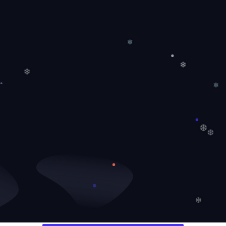
❄
❄
❄
❄
❆
❆
❆