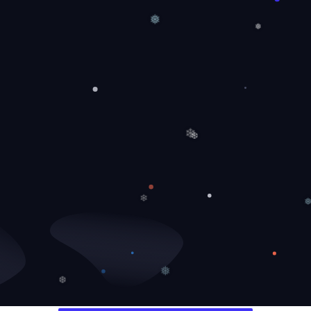
❅
❅
❄
❆
❄
❅
❆