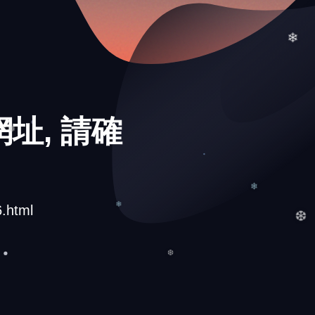
❅
址, 請確
❄
.html
❅
❄
❄
❆
❆