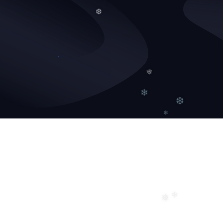
❆
❅
❄
❆
❄