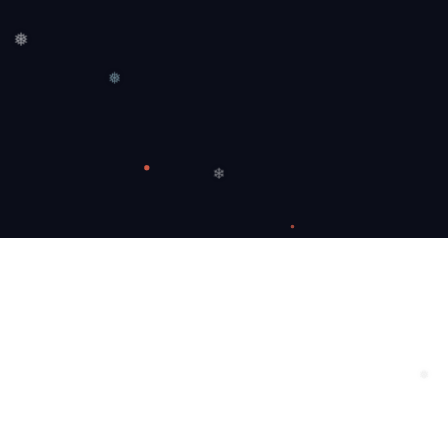
❅
❅
❄