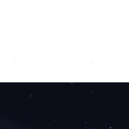
❅
❄
❅
❄
❆
❅
❅