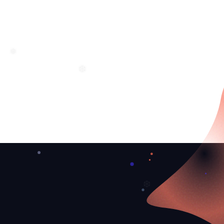
❅
❅
❆