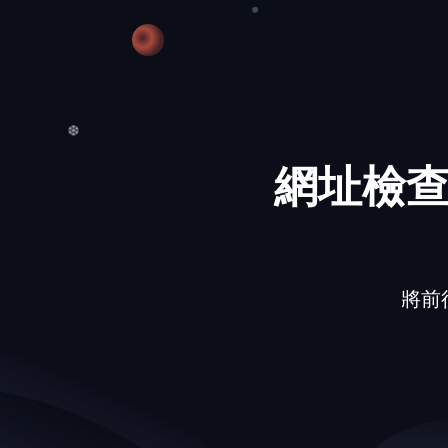
❅
❆
網址檢查
❆
將前往的