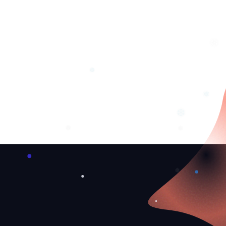
❆
❆
❆
❆
❅
❆
❅
❅
❅