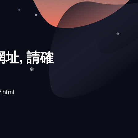
址, 請確
❆
.html
❄