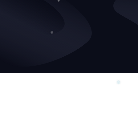
❅
❆
❅