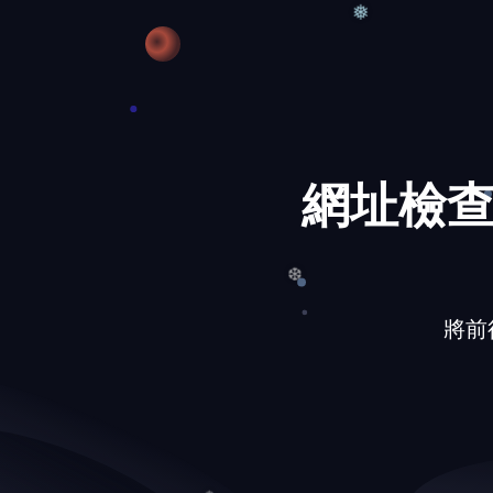
❆
❅
網址檢查
將前往的
❆