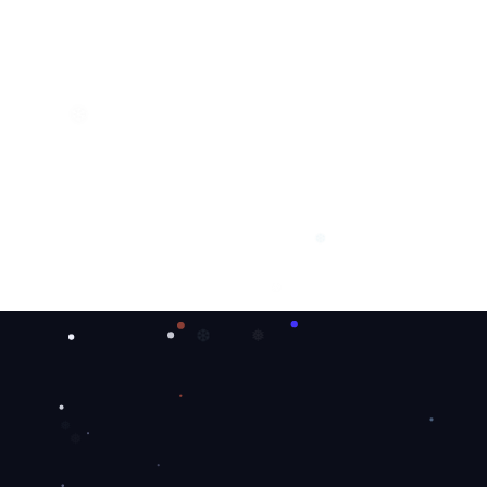
❄
❆
❅
❆
❅