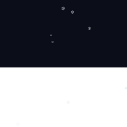
❅
❆
❄
❄
❄