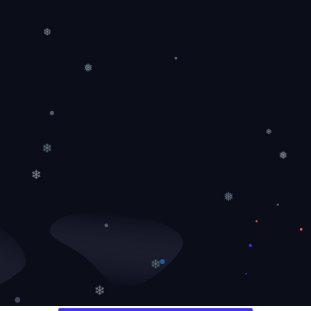
❆
❅
❄
❅
❄
❄
❅
❄