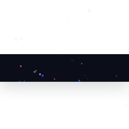
❆
❅
❅
❄
❅
❄
❆
❆
❄
❅