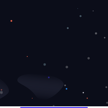
❆
❅
❅
❅
❆
❄
❆
❅
❅
❄