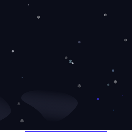
❆
❄
❆
❆
❆
❆
❄
❅
❄
❄
❅