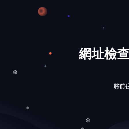
❅
網址檢查
將前往的網
❄
❆
❅