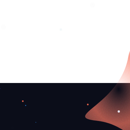
❅
❅
❄
❅