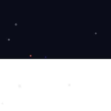
❄
❆
❆
❅
❅
❅