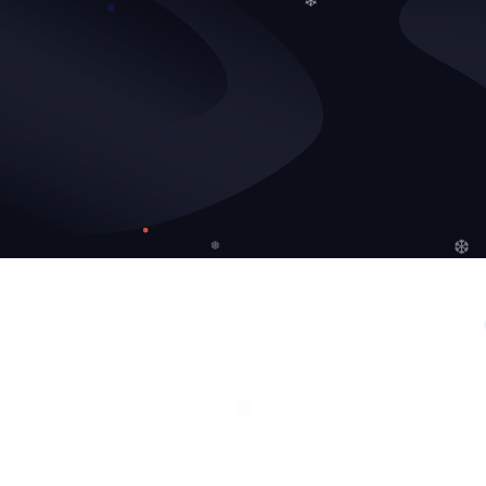
❆
❄
❆
❆
❄