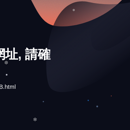
❅
❅
❄
址, 請確
❅
❆
B.html