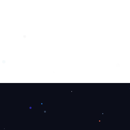
❆
❄
❅
❆