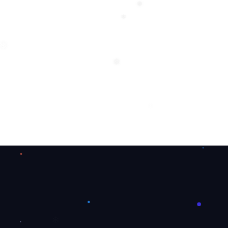
❅
❅
❅
❅
❆