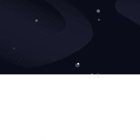
❅
❅
❄
❆
❄
❅