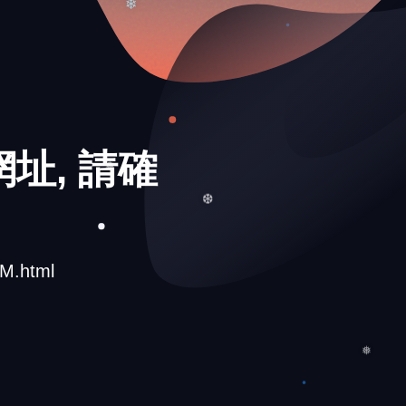
❄
址, 請確
❅
❆
M.html