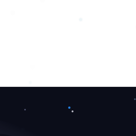
❅
❅
❅
❅
❅