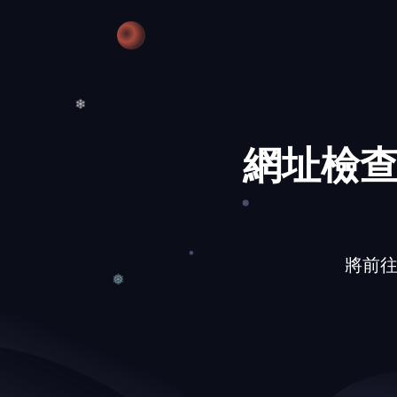
網址檢查
❄
將前往的網
❅