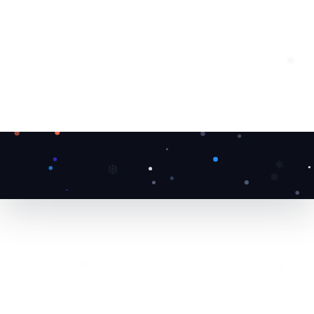
❄
❅
❄
❆
❅
❅
❅
❅