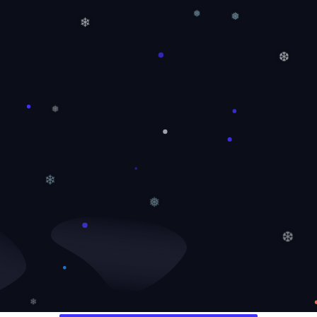
❆
❅
❅
❄
❆
❅
❄
❅
❆