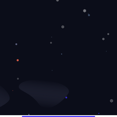
❅
❅
❆
❄
❆
❄
❄
❆