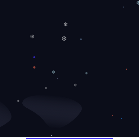
❅
❄
❆
❆
❄
❅
❅
❅
❅