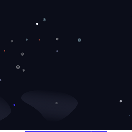
❄
❅
❅
❆
❅
❄
❆
❄
❄