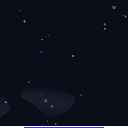
❄
❅
❄
❄
❄
❅
❄
❅
❆
❄
❅
❅